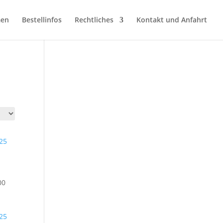
men
Bestellinfos
Rechtliches
Kontakt und Anfahrt
Preisspanne:
00
CHF 270.00
bis
CHF 450.00