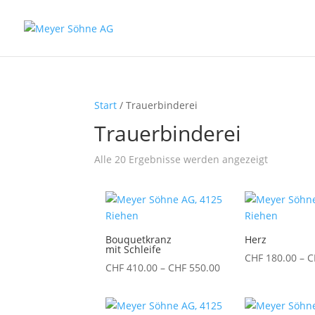
Start
/ Trauerbinderei
Trauerbinderei
Alle 20 Ergebnisse werden angezeigt
Bouquetkranz
Herz
mit Schleife
CHF
180.00
–
C
Preisspanne:
CHF
410.00
–
CHF
550.00
CHF 410.00
bis