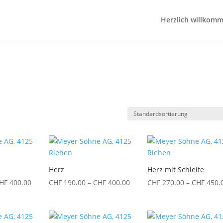
Herzlich willkom
Herz
Herz mit Schleife
Preisspanne:
Preisspanne:
HF
400.00
CHF
190.00
–
CHF
400.00
CHF
270.00
–
CHF
450.
CHF 180.00
CHF 190.00
bis
bis
CHF 400.00
CHF 400.00