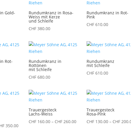
n Gold-
Rundumkranz in Rosa-
Rundumkranz in Rot-
Weiss mit Kerze
Pink
und Schleife
CHF
610.00
CHF
380.00
n Rot-
Rundumkranz in
Rundumkranz
Rottönen
mit Schleife
mit Schleife
CHF
610.00
CHF
680.00
Trauergesteck
Trauergesteck
Lachs-Weiss
Rosa-Pink
Preisspanne:
CHF
160.00
–
CHF
260.00
CHF
130.00
–
CHF
200.
Preisspanne:
HF
350.00
CHF 160.00