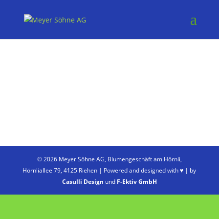
© 2026 Meyer Söhne AG, Blumengeschäft am Hörnli,
Hörnliallee 79, 4125 Riehen | Powered and designed with ♥ | by
Casulli Design
und
F-Ektiv GmbH