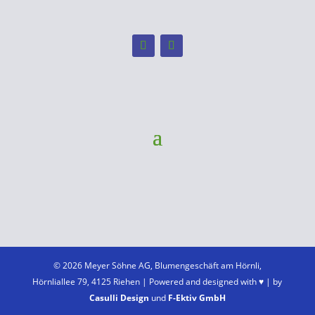
© 2026 Meyer Söhne AG, Blumengeschäft am Hörnli,
Hörnliallee 79, 4125 Riehen | Powered and designed with ♥ | by
Casulli Design
und
F-Ektiv GmbH