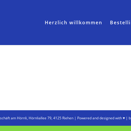
Herzlich willkommen
Bestell
äft am Hörnli, Hörnliallee 79, 4125 Riehen | Powered and designed with ♥ | 