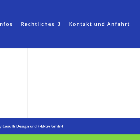
infos
Rechtliches
Kontakt und Anfahrt
by
Casulli Design
und
F-Ektiv GmbH